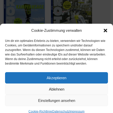
Cookie-Zustimmung verwalten
Um dir ein optimales Erlebnis zu bieten, verwenden wir Technologien wie
Cookies, um Geräteinformationen zu speichern und/oder darauf
zuzugreifen. Wenn du diesen Technologien zustimmst, können wir Daten
wie das Surfverhalten oder eindeutige IDs auf dieser Website verarbeiten.
Wenn du deine Zustimmung nicht erteilst oder zurückziehst, können
Ausgabe verpasst? Kein Problem – einfach nachbestellen im
bestimmte Merkmale und Funktionen beeinträchtigt werden.
Shop unter
shop.msv-medien.de
Akzeptieren
Ablehnen
www.rotor-magazin.com ist ein Internetangebot der MSV Medien Baden-Baden
GmbH
Einstellungen ansehen
MSV Medien
Cookie-Richtlinie
Datenschutz
Impressum
Präsentiert von
Tempera
&
WordPress.