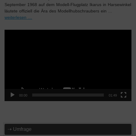
September 1968 auf dem Modell-Flugplatz Ikarus in Harsewinkel
läutete offiziell die Ära des Modellhubschraubers ein …
weiterlesen …
Video-
Player
00:00
01:49
⇢ Umfrage