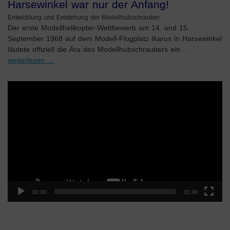
Harsewinkel war nur der Anfang!
Entwicklung und Entstehung der Modellhubschrauber
Der erste Modellhelikopter-Wettbewerb am 14. und 15.
September 1968 auf dem Modell-Flugplatz Ikarus in Harsewinkel
läutete offiziell die Ära des Modellhubschraubers ein …
weiterlesen …
Video-
Player
00:00
01:49