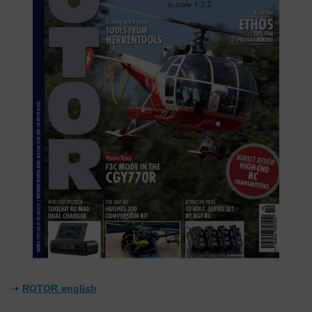
⇢
ROTOR english