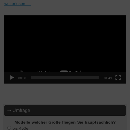
weiterlesen …
Video-
Player
00:00
01:49
⇢ Umfrage
Modelle welcher Größe fliegen Sie hauptsächlich?
bis 450er