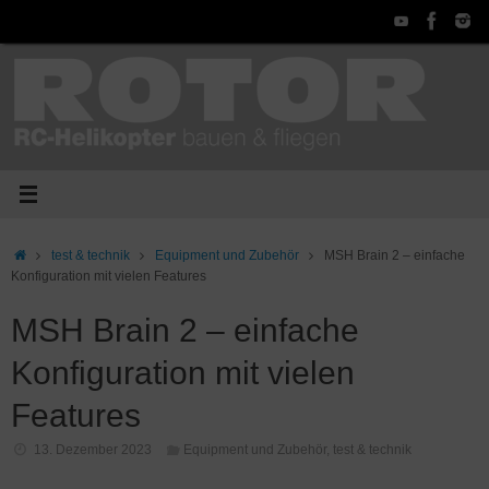
Zum
Inhalt
springen
Start
test & technik
Equipment und Zubehör
MSH Brain 2 – einfache
Konfiguration mit vielen Features
MSH Brain 2 – einfache
Konfiguration mit vielen
Features
13. Dezember 2023
Equipment und Zubehör
,
test & technik