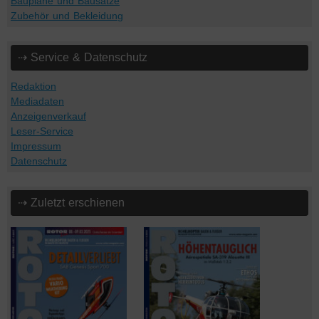
Baupläne und Bausätze
Zubehör und Bekleidung
⇢ Service & Datenschutz
Redaktion
Mediadaten
Anzeigenverkauf
Leser-Service
Impressum
Datenschutz
⇢ Zuletzt erschienen