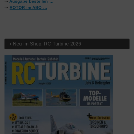
⇢
Ausgabe bestellen …
⇢
ROTOR im ABO …
⇢ Neu im Shop: RC Turbine 2026