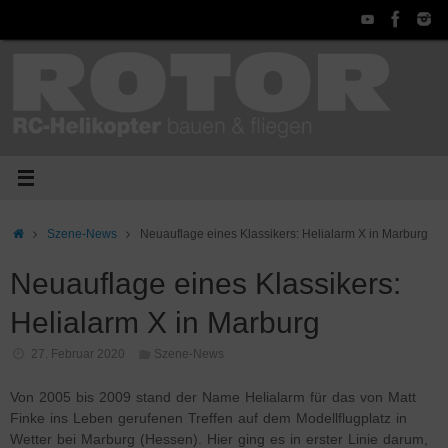
Zum
Inhalt
springen
Start
Szene-News
Neuauflage eines Klassikers: Helialarm X in Marburg
Neuauflage eines Klassikers:
Helialarm X in Marburg
27. Februar 2020
Szene-News
Von 2005 bis 2009 stand der Name Helialarm für das von Matt
Finke ins Leben gerufenen Treffen auf dem Modellflugplatz in
Wetter bei Marburg (Hessen). Hier ging es in erster Linie darum,