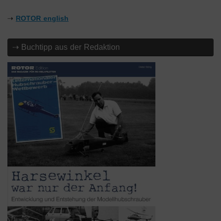
⇢
ROTOR english
⇢ Buchtipp aus der Redaktion