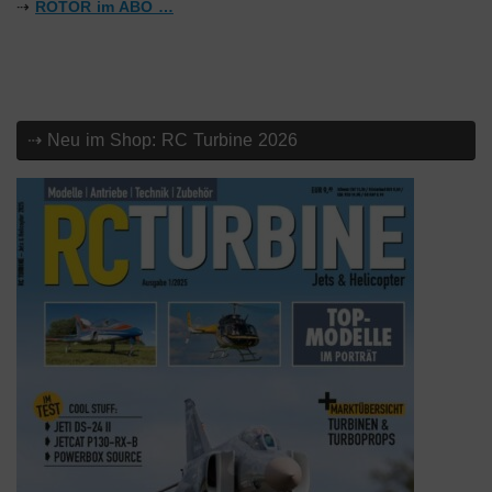
⇢
ROTOR im ABO …
⇢ Neu im Shop: RC Turbine 2026