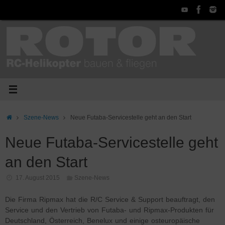
Zum
Inhalt
springen
Start
Szene-News
Neue Futaba-Servicestelle geht an den Start
Neue Futaba-Servicestelle geht
an den Start
17. August 2015
Szene-News
Die Firma Ripmax hat die R/C Service & Support beauftragt, den
Service und den Vertrieb von Futaba- und Ripmax-Produkten für
Deutschland, Österreich, Benelux und einige osteuropäische