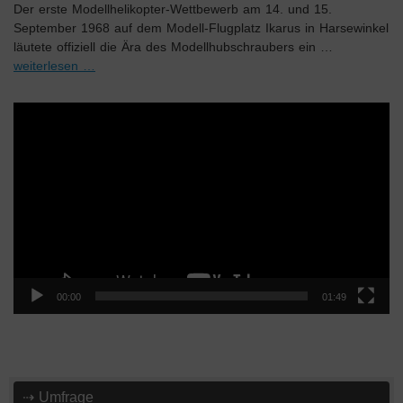
Der erste Modellhelikopter-Wettbewerb am 14. und 15.
September 1968 auf dem Modell-Flugplatz Ikarus in Harsewinkel
läutete offiziell die Ära des Modellhubschraubers ein …
weiterlesen …
Video-
Player
00:00
01:49
⇢ Umfrage