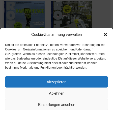
Cookie-Zustimmung verwalten
Um dir ein optimales Erlebnis zu bieten, verwenden wir Technologien wie
Cookies, um Geräteinformationen zu speichern und/oder darauf
zuzugreifen. Wenn du diesen Technologien zustimmst, können wir Daten
wie das Surfverhalten oder eindeutige IDs auf dieser Website verarbeiten.
Wenn du deine Zustimmung nicht erteilst oder zurückziehst, können
Ausgabe verpasst? Kein Problem – einfach nachbestellen im
bestimmte Merkmale und Funktionen beeinträchtigt werden.
Shop unter
shop.msv-medien.de
Akzeptieren
Ablehnen
www.rotor-magazin.com ist ein Internetangebot der MSV Medien Baden-Baden
GmbH
Einstellungen ansehen
MSV Medien