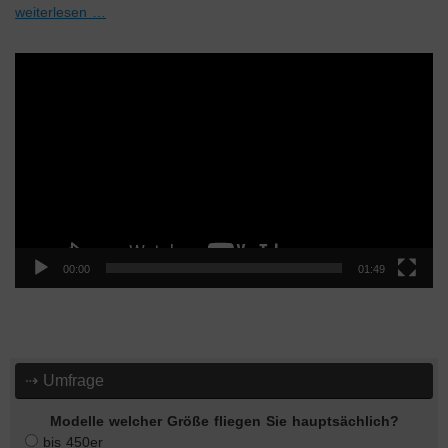
weiterlesen …
Video-
Player
00:00
01:49
⇢ Umfrage
Modelle welcher Größe fliegen Sie hauptsächlich?
bis 450er