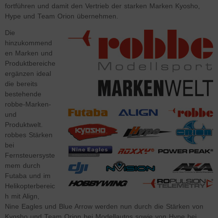
fortführen und damit den Vertrieb der starken Marken Kyosho,
Hype und Team Orion übernehmen.
Die
hinzukommend
en Marken und
Produktbereiche
ergänzen ideal
die bereits
bestehende
robbe-Marken-
und
Produktwelt.
robbes Stärken
bei
Fernsteuersyste
mem durch
Futaba und im
Helikopterbereic
h mit Align,
Nine Eagles und Blue Arrow werden nun durch die Stärken von
Kyosho und Team Orion bei Modellautos sowie von Hype bei