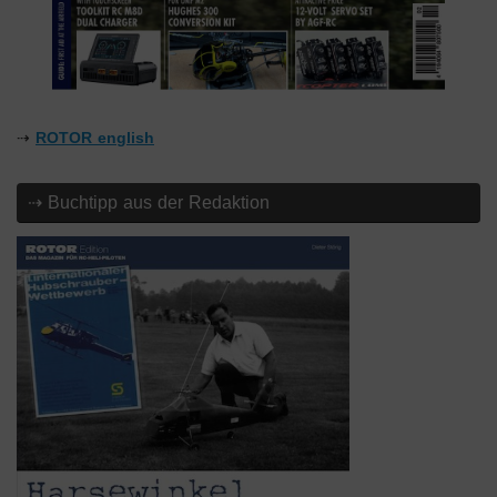
⇢
ROTOR english
⇢ Buchtipp aus der Redaktion