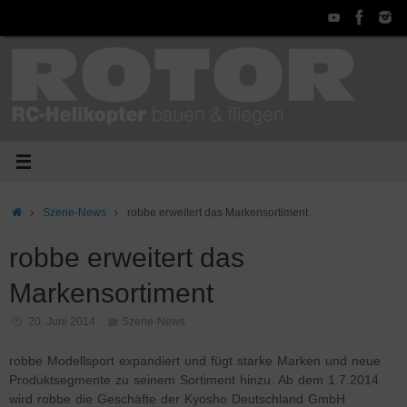
Zum
Inhalt
springen
Start
Szene-News
robbe erweitert das Markensortiment
robbe erweitert das
Markensortiment
20. Juni 2014
Szene-News
robbe Modellsport expandiert und fügt starke Marken und neue
Produktsegmente zu seinem Sortiment hinzu. Ab dem 1.7.2014
wird robbe die Geschäfte der Kyosho Deutschland GmbH