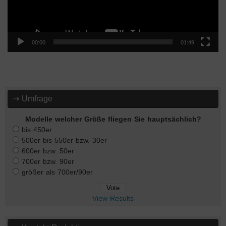
00:00
01:49
⇢ Umfrage
Modelle welcher Größe fliegen Sie hauptsächlich?
bis 450er
500er bis 550er bzw. 30er
600er bzw. 50er
700er bzw. 90er
größer als 700er/90er
View Results