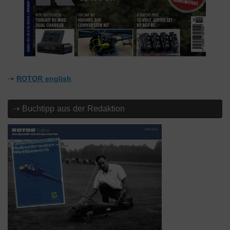
⇢
ROTOR english
⇢ Buchtipp aus der Redaktion