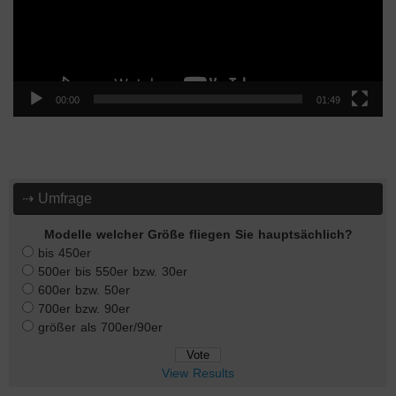
00:00
01:49
⇢ Umfrage
Modelle welcher Größe fliegen Sie hauptsächlich?
bis 450er
500er bis 550er bzw. 30er
600er bzw. 50er
700er bzw. 90er
größer als 700er/90er
View Results