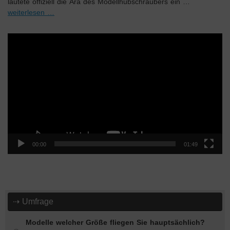
läutete offiziell die Ära des Modellhubschraubers ein …
weiterlesen …
Video-
Player
00:00
01:49
⇢ Umfrage
Modelle welcher Größe fliegen Sie hauptsächlich?