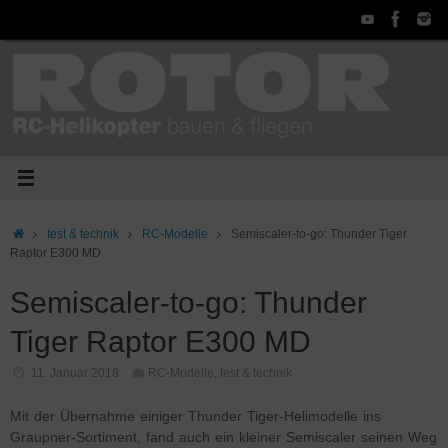
Zum
Inhalt
springen
Start
test & technik
RC-Modelle
Semiscaler-to-go: Thunder Tiger
Raptor E300 MD
Semiscaler-to-go: Thunder
Tiger Raptor E300 MD
11. Januar 2018
RC-Modelle
,
test & technik
Mit der Übernahme einiger Thunder Tiger-Helimodelle ins
Graupner-Sortiment, fand auch ein kleiner Semiscaler seinen Weg