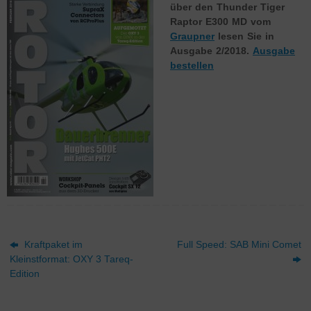
über den Thunder Tiger
Raptor E300 MD vom
Graupner
lesen Sie in
Ausgabe 2/2018.
Ausgabe
bestellen
Kraftpaket im
Full Speed: SAB Mini Comet
Kleinstformat: OXY 3 Tareq-
Edition