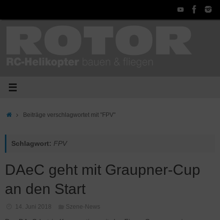
Zum
Inhalt
springen
Start
Beiträge verschlagwortet mit "FPV"
Schlagwort:
FPV
DAeC geht mit Graupner-Cup
an den Start
14. Juni 2018
Szene-News