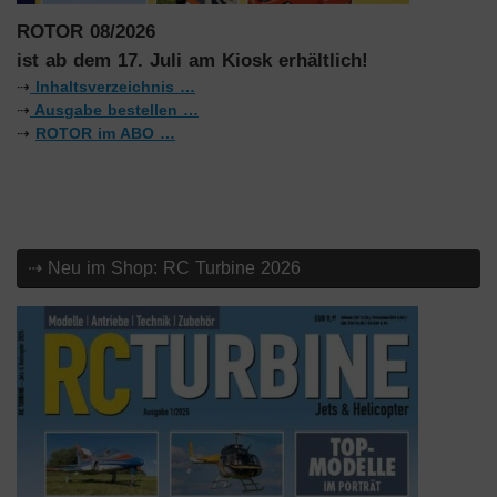
ROTOR 08/2026
ist ab dem 17. Juli am Kiosk erhältlich!
⇢
Inhaltsverzeichnis …
⇢
Ausgabe bestellen …
⇢
ROTOR im ABO …
⇢ Neu im Shop: RC Turbine 2026