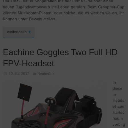
Der DAeC hat in Kooperation mit der Firma Graupner einen
neuen Jugendwettbewerb ins Leben gerufen: Beim Graupner-Cup
können Multikopter-Piloten, oder solche, die es werden wollen, ihr
Können unter Beweis stellen.
weiterlesen
Eachine Goggles Two Full HD
FPV-Headset
10. Mai 2017
Neuheiten
In
diese
m
Heads
et aus
Hartsc
haum
verbirg