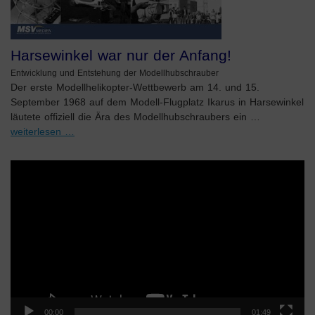
Harsewinkel war nur der Anfang!
Entwicklung und Entstehung der Modellhubschrauber
Der erste Modellhelikopter-Wettbewerb am 14. und 15.
September 1968 auf dem Modell-Flugplatz Ikarus in Harsewinkel
läutete offiziell die Ära des Modellhubschraubers ein …
weiterlesen …
Video-
Player
00:00
01:49