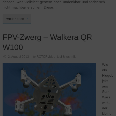
dessen, was vielleicht gestern noch undenkbar und technisch
nicht machbar erschien. Diese…
weiterlesen
FPV-Zwerg – Walkera QR
W100
2. August 2013
ROTORvideo
,
test & technik
Wie
ein
Flugob
jekt
aus
Star
Wars
wirkt
der
kleine,