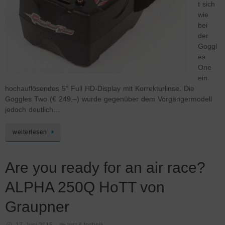
t sich
wie
bei
der
Goggl
es
One
ein
hochauflösendes 5“ Full HD-Display mit Korrekturlinse. Die
Goggles Two (€ 249,–) wurde gegenüber dem Vorgängermodell
jedoch deutlich…
weiterlesen
Are you ready for an air race?
ALPHA 250Q HoTT von
Graupner