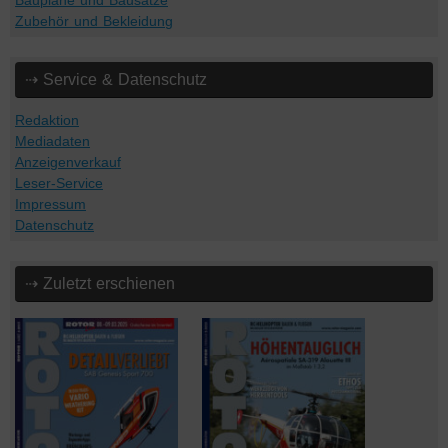
Baupläne und Bausätze
Zubehör und Bekleidung
⇢ Service & Datenschutz
Redaktion
Mediadaten
Anzeigenverkauf
Leser-Service
Impressum
Datenschutz
⇢ Zuletzt erschienen