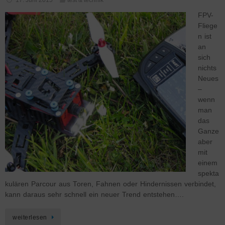
17. Juni 2015
test & technik
FPV-
Fliege
n ist
an
sich
nichts
Neues
–
wenn
man
das
Ganze
aber
mit
einem
spekta
kulären Parcour aus Toren, Fahnen oder Hindernissen verbindet,
kann daraus sehr schnell ein neuer Trend entstehen….
weiterlesen