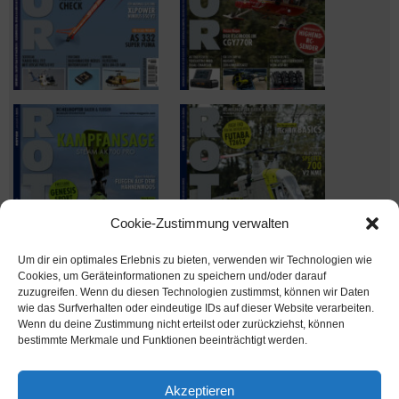
Cookie-Zustimmung verwalten
Um dir ein optimales Erlebnis zu bieten, verwenden wir Technologien wie
Cookies, um Geräteinformationen zu speichern und/oder darauf
zuzugreifen. Wenn du diesen Technologien zustimmst, können wir Daten
wie das Surfverhalten oder eindeutige IDs auf dieser Website verarbeiten.
Wenn du deine Zustimmung nicht erteilst oder zurückziehst, können
Ausgabe verpasst? Kein Problem – einfach nachbestellen im
bestimmte Merkmale und Funktionen beeinträchtigt werden.
Shop unter
shop.msv-medien.de
Akzeptieren