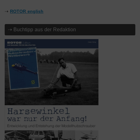
⇢
ROTOR english
⇢ Buchtipp aus der Redaktion