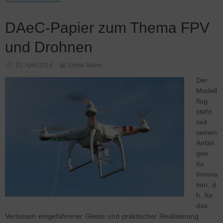
DAeC-Papier zum Thema FPV
und Drohnen
22. April 2014
Szene-News
Der
Modell
flug
steht
seit
seinen
Anfän
gen
für
Innova
tion, d.
h. für
das
Verlassen eingefahrener Gleise und praktischer Realisierung