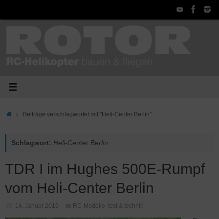
Zum
Inhalt
springen
Start
Beiträge verschlagwortet mit "Heli-Center Berlin"
Schlagwort:
Heli-Center Berlin
TDR I im Hughes 500E-Rumpf
vom Heli-Center Berlin
14. Januar 2019
RC-Modelle
,
test & technik