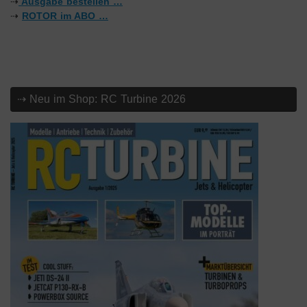
⇢
Ausgabe bestellen …
⇢
ROTOR im ABO …
⇢ Neu im Shop: RC Turbine 2026