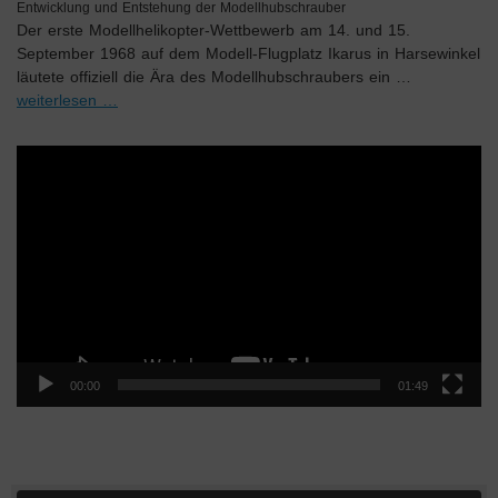
Entwicklung und Entstehung der Modellhubschrauber
Der erste Modellhelikopter-Wettbewerb am 14. und 15.
September 1968 auf dem Modell-Flugplatz Ikarus in Harsewinkel
läutete offiziell die Ära des Modellhubschraubers ein …
weiterlesen …
Video-
Player
00:00
01:49