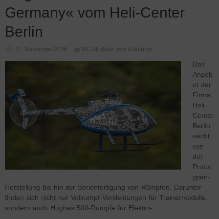
Germany« vom Heli-Center
Berlin
11. November 2016
RC-Modelle
,
test & technik
Das
Angeb
ot der
Firma
Heli-
Center
Berlin
reicht
von
der
Protot
ypen-
Herstellung bis hin zur Serienfertigung von Rümpfen. Darunter
finden sich nicht nur Vollrumpf-Verkleidungen für Trainermodelle,
sondern auch Hughes 500-Rümpfe für Elektro-…