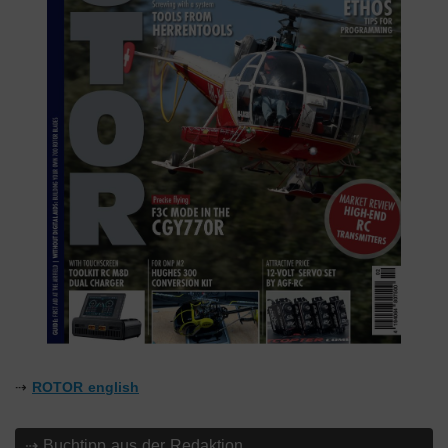
⇢
ROTOR english
⇢ Buchtipp aus der Redaktion