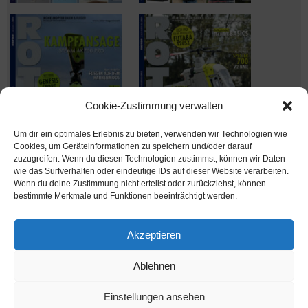
Cookie-Zustimmung verwalten
Um dir ein optimales Erlebnis zu bieten, verwenden wir Technologien wie
Cookies, um Geräteinformationen zu speichern und/oder darauf
zuzugreifen. Wenn du diesen Technologien zustimmst, können wir Daten
wie das Surfverhalten oder eindeutige IDs auf dieser Website verarbeiten.
Wenn du deine Zustimmung nicht erteilst oder zurückziehst, können
Ausgabe verpasst? Kein Problem – einfach nachbestellen im
bestimmte Merkmale und Funktionen beeinträchtigt werden.
Shop unter
shop.msv-medien.de
Akzeptieren
Ablehnen
www.rotor-magazin.com ist ein Internetangebot der MSV Medien Baden-Baden
GmbH
Einstellungen ansehen
MSV Medien