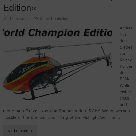
Edition«
18. November 2019
Neuheiten
Anläss
lich
des
Sieges
von
Kenny
Ko bei
der
F3N-
Weltm
eisters
chaft
und
den ersten Plätzen von Kan Poonoi in den IRCHA-Wettbewerben
»Battle of the Brands« und »King of the Midnight Sun« mit…
weiterlesen