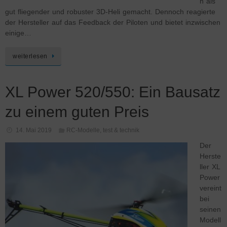
n als
gut fliegender und robuster 3D-Heli gemacht. Dennoch reagierte
der Hersteller auf das Feedback der Piloten und bietet inzwischen
einige…
weiterlesen
XL Power 520/550: Ein Bausatz
zu einem guten Preis
14. Mai 2019
RC-Modelle
,
test & technik
Der
Herste
ller XL
Power
vereint
bei
seinen
Modell