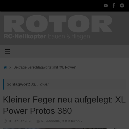
Zum
Inhalt
springen
Start
Beiträge verschlagwortet mit "XL Power"
Schlagwort:
XL Power
Kleiner Feger neu aufgelegt: XL
Power Protos 380
9. Januar 2020
RC-Modelle
,
test & technik