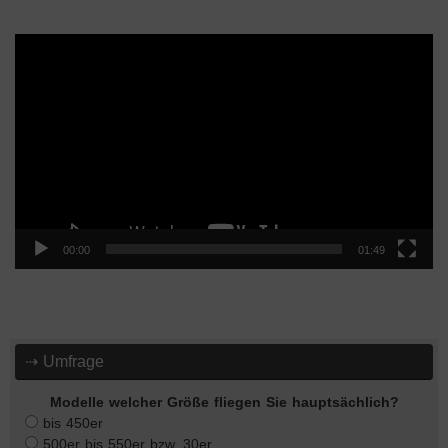
Video-
Player
00:00
01:49
⇢ Umfrage
Modelle welcher Größe fliegen Sie hauptsächlich?
bis 450er
500er bis 550er bzw. 30er