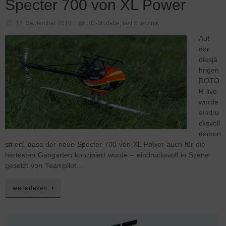
Specter 700 von XL Power
12. September 2018
RC-Modelle
,
test & technik
Auf
der
diesjä
hrigen
ROTO
R live
wurde
eindru
cksvoll
demon
striert, dass der neue Specter 700 von XL Power auch für die
härtesten Gangarten konzipiert wurde – eindrucksvoll in Szene
gesetzt von Teampilot…
weiterlesen