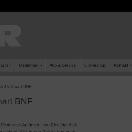
azin
Mediathek
Abo & Service
Onlineshop
Kontakt
 150 S Smart BNF
mart BNF
loten als Anfänger- und Einsteigerheli,
leichtert. Seit kurzer Zeit ist nun auch