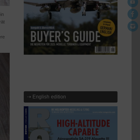
in
rät
ere
⇢ English edition