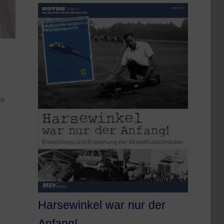
m
um
Harsewinkel war nur der
Anfang!