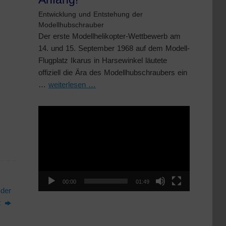
Entwicklung und Entstehung der
Modellhubschrauber
Der erste Modellhelikopter-Wettbewerb am
14. und 15. September 1968 auf dem Modell-
Flugplatz Ikarus in Harsewinkel läutete
offiziell die Ära des Modellhubschraubers ein
…
weiterlesen …
Video-
Player
00:00
01:49
 der
t