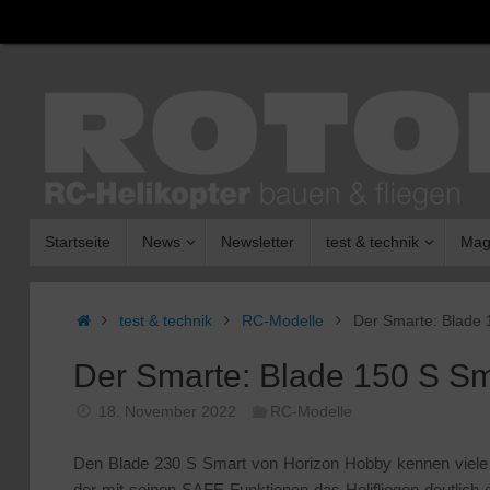
Zum
Inhalt
springen
Zum
Startseite
News
Newsletter
test & technik
Mag
Inhalt
springen
Start
test & technik
RC-Modelle
Der Smarte: Blade
Der Smarte: Blade 150 S S
18. November 2022
RC-Modelle
Den Blade 230 S Smart von Horizon Hobby kennen viele Pi
der mit seinen SAFE-Funktionen das Helifliegen deutlich er