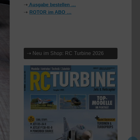
⇢
Ausgabe bestellen …
⇢
ROTOR im ABO …
⇢ Neu im Shop: RC Turbine 2026