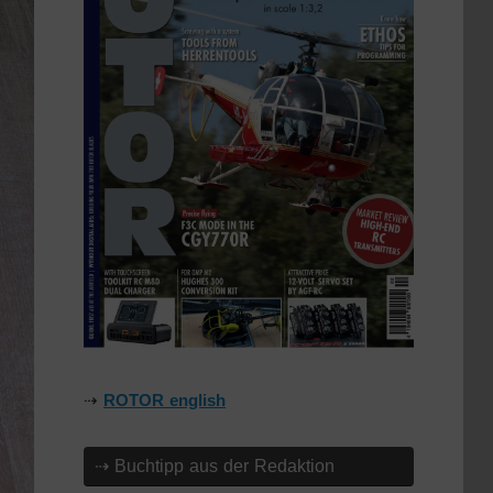
⇢
ROTOR english
⇢ Buchtipp aus der Redaktion