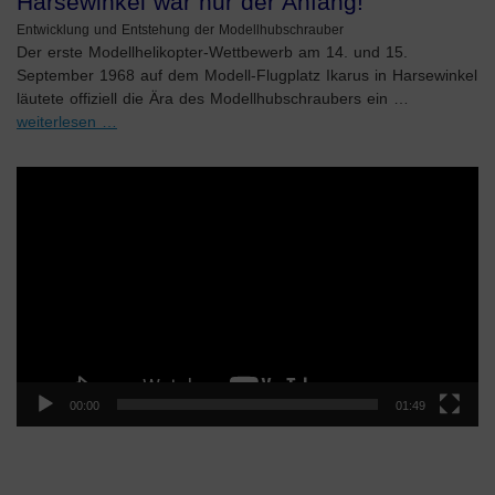
Harsewinkel war nur der Anfang!
Entwicklung und Entstehung der Modellhubschrauber
Der erste Modellhelikopter-Wettbewerb am 14. und 15.
September 1968 auf dem Modell-Flugplatz Ikarus in Harsewinkel
läutete offiziell die Ära des Modellhubschraubers ein …
weiterlesen …
Video-
Player
00:00
01:49