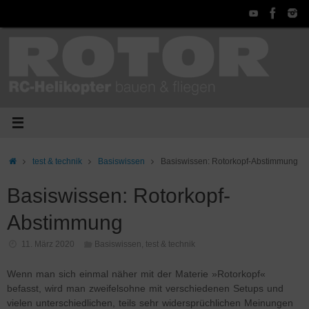
Zum
Inhalt
springen
Start
test & technik
Basiswissen
Basiswissen: Rotorkopf-Abstimmung
Basiswissen: Rotorkopf-
Abstimmung
11. März 2020
Basiswissen
,
test & technik
Wenn man sich einmal näher mit der Materie »Rotorkopf«
befasst, wird man zweifelsohne mit verschiedenen Setups und
vielen unterschiedlichen, teils sehr widersprüchlichen Meinungen