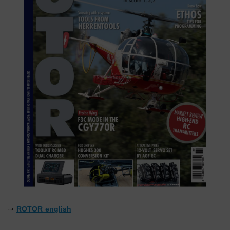
⇢
ROTOR english