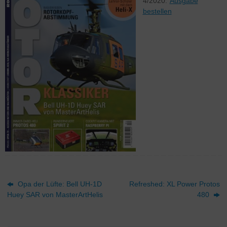
4/2020.
Ausgabe
bestellen
Opa der Lüfte: Bell UH-1D
Refreshed: XL Power Protos
Huey SAR von MasterArtHelis
480