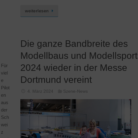
weiterlesen
Die ganze Bandbreite des
Modellbaus und Modellsport
2024 wieder in der Messe
Für
viel
Dortmund vereint
e
Pilot
4. März 2024
Szene-News
en
aus
der
Sch
wei
z