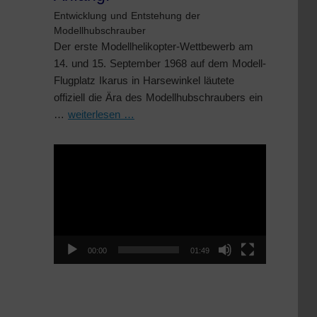
Entwicklung und Entstehung der
Modellhubschrauber
Der erste Modellhelikopter-Wettbewerb am
14. und 15. September 1968 auf dem Modell-
Flugplatz Ikarus in Harsewinkel läutete
offiziell die Ära des Modellhubschraubers ein
…
weiterlesen …
Video-
Player
00:00
01:49