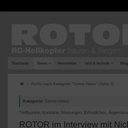
Zum
Inhalt
springen
Zum
Startseite
News
Newsletter
test & technik
Mag
Inhalt
springen
Start
Archiv nach Kategorie "Szene-News"
(Seite 3)
Kategorie:
Szene-News
Treffpunkte, Kontakte, Meinungen, Erfreuliches, Ärgernis
ROTOR im Interview mit Nic