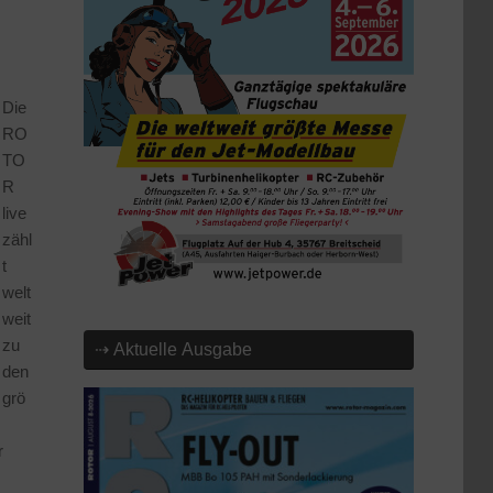
Die
RO
TO
R
live
zähl
t
welt
weit
zu
⇢ Aktuelle Ausgabe
den
grö
r