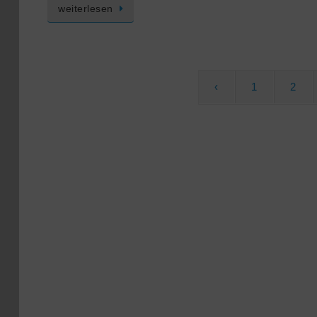
weiterlesen
‹
1
2