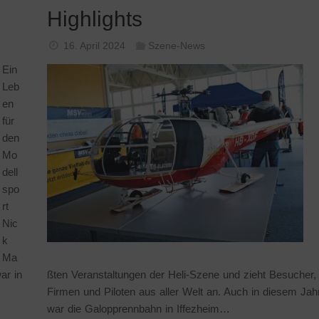
Highlights
16. April 2024
Szene-News
Ein
Leb
en
für
den
Mo
dell
spo
rt
Nic
k
Ma
ar in
ßten Veranstaltungen der Heli-Szene und zieht Besucher,
Firmen und Piloten aus aller Welt an. Auch in diesem Jah
war die Galopprennbahn in Iffezheim…