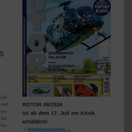
s
Die
ROTOR 08/2026
welt
grö
ist ab dem 17. Juli am Kiosk
ßte
erhältlich!
Me
⇢
Inhaltsverzeichnis …