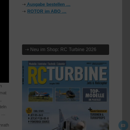
⇢
Ausgabe bestellen …
⇢
ROTOR im ABO …
⇢ Neu im Shop: RC Turbine 2026
n
rmat
,
teln
f …
nrath