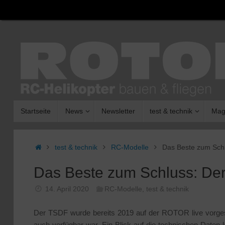
Zum
Inhalt
springen
Zum
Startseite
News
Newsletter
test & technik
Mag
Inhalt
springen
Start
test & technik
RC-Modelle
Das Beste zum Schl
Das Beste zum Schluss: Der
14. April 2020
RC-Modelle
,
test & technik
Der TSDF wurde bereits 2019 auf der ROTOR live vorgeste
auch verfügbar war. Ein Blick auf die technischen Daten l