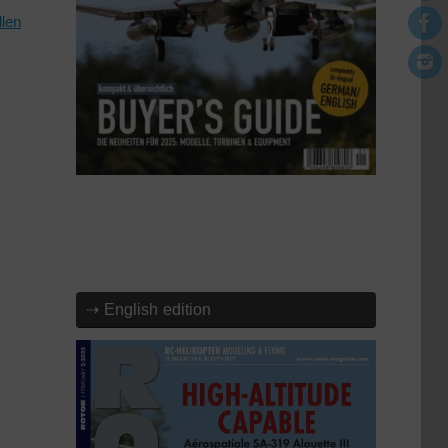
len
⇢ English edition