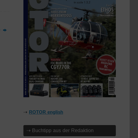
e
⇢
ROTOR english
⇢ Buchtipp aus der Redaktion