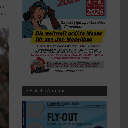
eit
len
⇢ Aktuelle Ausgabe