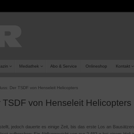
azin
Mediathek
Abo & Service
Onlineshop
Kontakt
uss: Der TSDF von Henseleit Helicopters
 TSDF von Henseleit Helicopters
llt, jedoch dauerte es einige Zeit, bis das erste Los an Bausätzen
ässt aufhorchen: Ein Abfluggewicht von nur 2.483 g bei einem Heli i