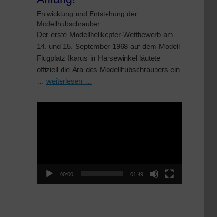
Entwicklung und Entstehung der
Modellhubschrauber
Der erste Modellhelikopter-Wettbewerb am
14. und 15. September 1968 auf dem Modell-
Flugplatz Ikarus in Harsewinkel läutete
offiziell die Ära des Modellhubschraubers ein
…
weiterlesen …
Video-
Player
00:00
01:49