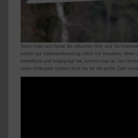
Wenn man sich heute als infizierter Heli- und Technikfre
letzten gut siebenundzwanzig Jahre mit Impulsen, Ideen
beeinflusst und mitgeprägt hat, kommt man an Jan Hensele
seine Helikopter spielen nicht nur für die große Zahl sein