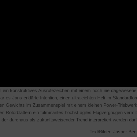
mal ein konstruktives Ausrufezeichen mit einem noch nie dagewesene
 es Jans erklärte Intention, einen ultraleichten Heli im Standardfo
ngen Gewichts im Zusammenspiel mit einem kleinen Power-Triebwerk
ten Rotorblättern ein fulminantes höchst agiles Flugvergnügen vermit
der durchaus als zukunftsweisender Trend interpretiert werden dar
Text/Bilder: Jasper Ben