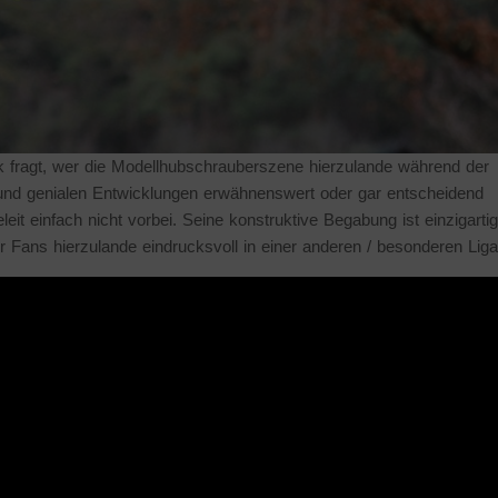
ak fragt, wer die Modellhubschrauber­szene hierzulande während der
 und genialen Entwicklungen erwähnenswert oder gar entscheidend
it einfach nicht vorbei. Seine konstruktive Begabung ist einzigarti
er Fans hierzulande eindrucksvoll in einer anderen / besonderen Liga