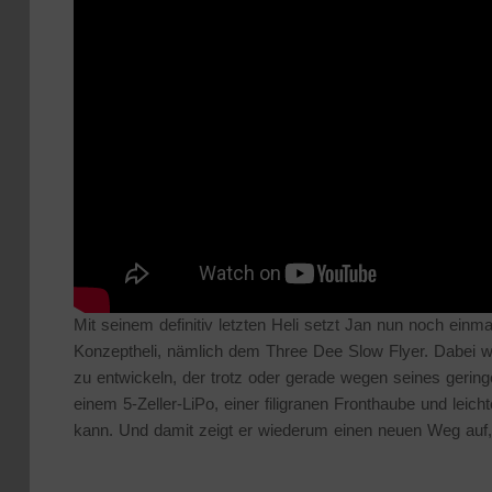
Mit seinem definitiv letzten Heli setzt Jan nun noch ein
Konzeptheli, nämlich dem Three Dee Slow Flyer. Dabei war
zu entwickeln, der trotz oder gerade wegen seines geri
einem 5-Zeller-LiPo, einer filigranen Fronthaube und leich
kann. Und damit zeigt er wiederum einen neuen Weg auf, 