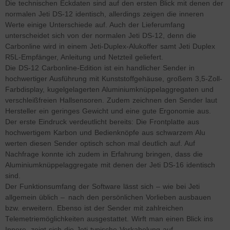
Die technischen Eckdaten sind auf den ersten Blick mit denen der
normalen Jeti DS-12 identisch, allerdings zeigen die inneren
Werte einige Unterschiede auf. Auch der Lieferumfang
unterscheidet sich von der normalen Jeti DS-12, denn die
Carbonline wird in einem Jeti-Duplex-Alukoffer samt Jeti Duplex
R5L-Empfänger, Anleitung und Netzteil geliefert.
Die DS-12 Carbonline-Edition ist ein handlicher Sender in
hochwertiger Ausführung mit Kunststoffgehäuse, großem 3,5-Zoll-
Farbdisplay, kugelgelagerten Aluminiumknüppelaggregaten und
verschleißfreien Hallsensoren. Zudem zeichnen den Sender laut
Hersteller ein geringes Gewicht und eine gute Ergonomie aus.
Der erste Eindruck verdeutlicht bereits: Die Frontplatte aus
hochwertigem Karbon und Bedienknöpfe aus schwarzem Alu
werten diesen Sender optisch schon mal deutlich auf. Auf
Nachfrage konnte ich zudem in Erfahrung bringen, dass die
Aluminiumknüppelaggregate mit denen der Jeti DS-16 identisch
sind.
Der Funktionsumfang der Software lässt sich – wie bei Jeti
allgemein üblich – nach den persönlichen Vorlieben ausbauen
bzw. erweitern. Ebenso ist der Sender mit zahlreichen
Telemetriemöglichkeiten ausgestattet. Wirft man einen Blick ins
Innere, zeigt sich die Jeti-typische Verkabelung auf