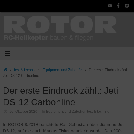
Zum
Inhalt
springen
Start
test & technik
Equipment und Zubehör
Der erste Eindruck zählt:
Jeti DS-12 Carbonline
Der erste Eindruck zählt: Jeti
DS-12 Carbonline
16. Oktober 2020
Equipment und Zubehör
,
test & technik
In ROTOR 9/2019 berichtete Ron Sebastian über die neue Jeti
DS-12, auf die auch Markus Tisius neugierig wurde. Das 900-