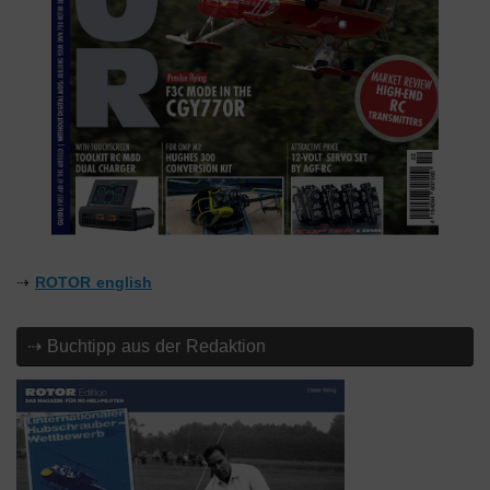
⇢
ROTOR english
⇢ Buchtipp aus der Redaktion