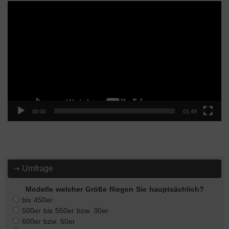
Video-
Player
00:00
01:49
⇢ Umfrage
Modelle welcher Größe fliegen Sie hauptsächlich?
bis 450er
500er bis 550er bzw. 30er
600er bzw. 50er