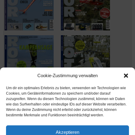
Cookie-Zustimmung verwalten
Um dir ein optimales Erlebnis zu bieten, verwenden wir Technologien wie
Cookies, um Geräteinformationen zu speichern und/oder darauf
zuzugreifen. Wenn du diesen Technologien zustimmst, können wir Daten
wie das Surfverhalten oder eindeutige IDs auf dieser Website verarbeiten.
Wenn du deine Zustimmung nicht erteilst oder zurückziehst, können
Ausgabe verpasst? Kein Problem – einfach nachbestellen im
bestimmte Merkmale und Funktionen beeinträchtigt werden.
Shop unter
shop.msv-medien.de
Akzeptieren