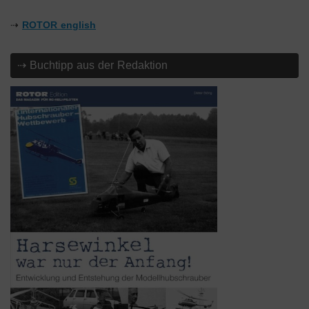
⇢
ROTOR english
⇢ Buchtipp aus der Redaktion