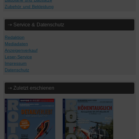
Baupläne und Bausätze
Zubehör und Bekleidung
⇢ Service & Datenschutz
Redaktion
Mediadaten
Anzeigenverkauf
Leser-Service
Impressum
Datenschutz
⇢ Zuletzt erschienen