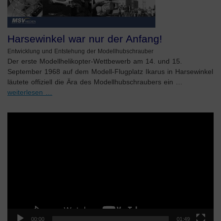
Harsewinkel war nur der Anfang!
Entwicklung und Entstehung der Modellhubschrauber
Der erste Modellhelikopter-Wettbewerb am 14. und 15.
September 1968 auf dem Modell-Flugplatz Ikarus in Harsewinkel
läutete offiziell die Ära des Modellhubschraubers ein …
weiterlesen …
Video-
Player
00:00
01:49