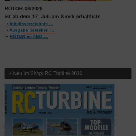
ROTOR 08/2026
ist ab dem 17. Juli am Kiosk erhältlich!
⇢
Inhaltsverzeichnis …
⇢
Ausgabe bestellen …
⇢
ROTOR im ABO …
⇢ Neu im Shop: RC Turbine 2026