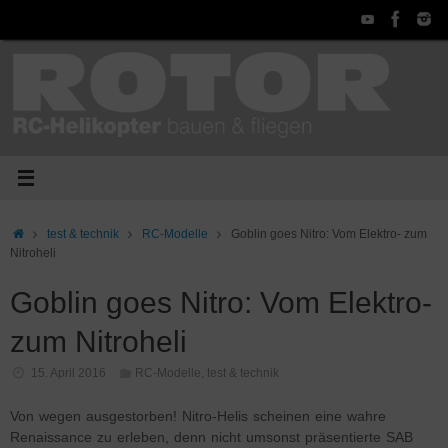
Zum
Inhalt
springen
Start
test & technik
RC-Modelle
Goblin goes Nitro: Vom Elektro- zum
Nitroheli
Goblin goes Nitro: Vom Elektro-
zum Nitroheli
15. April 2016
RC-Modelle
,
test & technik
Von wegen ausgestorben! Nitro-Helis scheinen eine wahre
Renaissance zu erleben, denn nicht umsonst präsentierte SAB