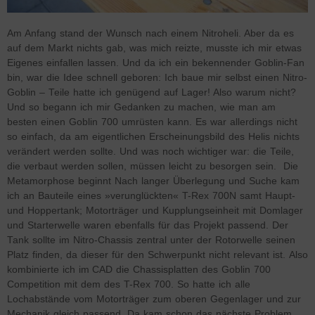
Am Anfang stand der Wunsch nach einem Nitroheli. Aber da es
auf dem Markt nichts gab, was mich reizte, musste ich mir etwas
Eigenes einfallen lassen. Und da ich ein bekennender Goblin-Fan
bin, war die Idee schnell geboren: Ich baue mir selbst einen Nitro-
Goblin – Teile hatte ich genügend auf Lager! Also warum nicht?
Und so begann ich mir Gedanken zu machen, wie man am
besten einen Goblin 700 umrüsten kann. Es war allerdings nicht
so einfach, da am eigentlichen Erscheinungsbild des Helis nichts
verändert werden sollte. Und was noch wichtiger war: die Teile,
die verbaut werden sollen, müssen leicht zu besorgen sein. Die
Metamorphose beginnt Nach langer Überlegung und Suche kam
ich an Bauteile eines »verunglückten« T-Rex 700N samt Haupt-
und Hoppertank; Motorträger und Kupplungseinheit mit Domlager
und Starterwelle waren ebenfalls für das Projekt passend. Der
Tank sollte im Nitro-Chassis zentral unter der Rotorwelle seinen
Platz finden, da dieser für den Schwerpunkt nicht relevant ist. Also
kombinierte ich im CAD die Chassisplatten des Goblin 700
Competition mit dem des T-Rex 700. So hatte ich alle
Lochabstände vom Motorträger zum oberen Gegenlager und zur
Mechanik gleich passend. Da kam schon das nächste Problem