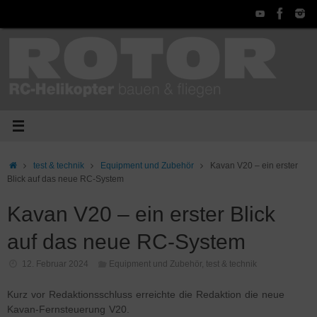
Zum
Inhalt
springen
Start
test & technik
Equipment und Zubehör
Kavan V20 – ein erster
Blick auf das neue RC-System
Kavan V20 – ein erster Blick
auf das neue RC-System
12. Februar 2024
Equipment und Zubehör
,
test & technik
Kurz vor Redaktionsschluss erreichte die Redaktion die neue
Kavan-Fernsteuerung V20.