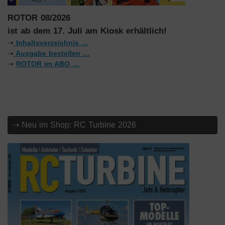
ROTOR 08/2026
ist ab dem 17. Juli am Kiosk erhältlich!
⇢
Inhaltsverzeichnis …
⇢
Ausgabe bestellen …
⇢
ROTOR im ABO …
⇢ Neu im Shop: RC Turbine 2026