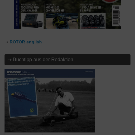
⇢
ROTOR english
⇢ Buchtipp aus der Redaktion