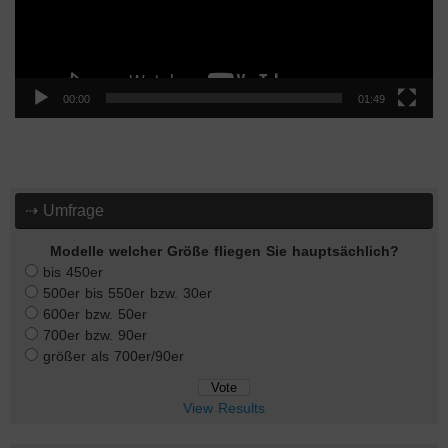
00:00
01:49
⇢ Umfrage
Modelle welcher Größe fliegen Sie hauptsächlich?
bis 450er
500er bis 550er bzw. 30er
600er bzw. 50er
700er bzw. 90er
größer als 700er/90er
View Results