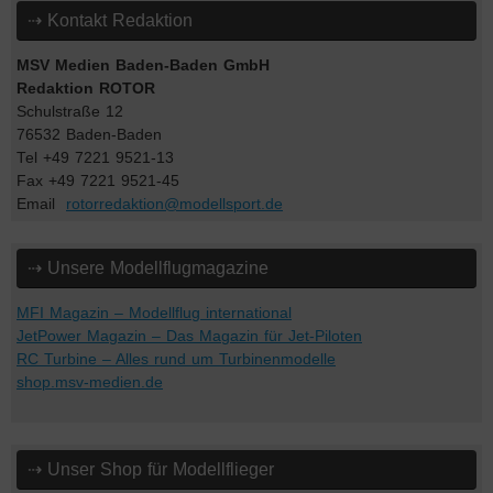
⇢ Kontakt Redaktion
MSV Medien Baden-Baden GmbH
Redaktion ROTOR
Schulstraße 12
76532 Baden-Baden
Tel +49 7221 9521-13
Fax +49 7221 9521-45
Email
rotorredaktion@modellsport.de
⇢ Unsere Modellflugmagazine
MFI Magazin – Modellflug international
JetPower Magazin – Das Magazin für Jet-Piloten
RC Turbine – Alles rund um Turbinenmodelle
shop.msv-medien.de
⇢ Unser Shop für Modellflieger