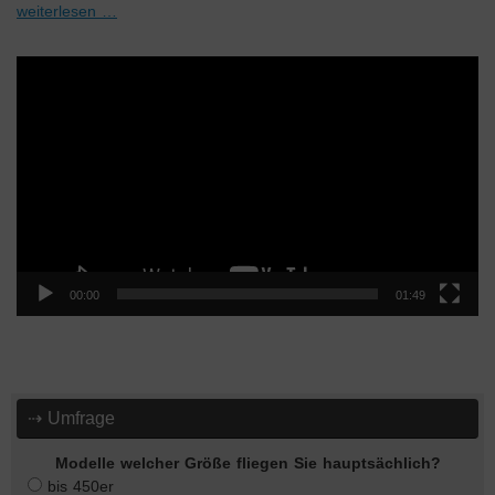
weiterlesen …
Video-
Player
00:00
01:49
⇢ Umfrage
Modelle welcher Größe fliegen Sie hauptsächlich?
bis 450er