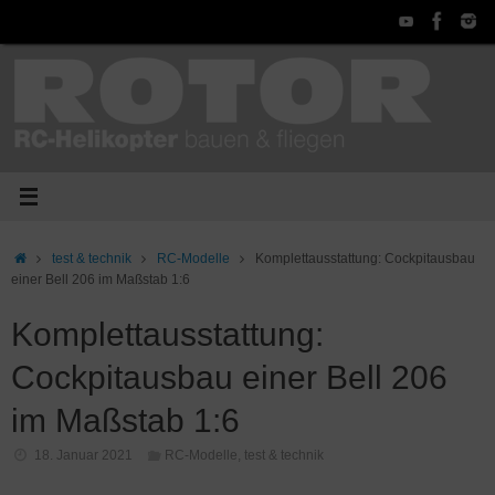
Zum
Inhalt
springen
Start
test & technik
RC-Modelle
Komplettausstattung: Cockpitausbau
einer Bell 206 im Maßstab 1:6
Komplettausstattung:
Cockpitausbau einer Bell 206
im Maßstab 1:6
18. Januar 2021
RC-Modelle
,
test & technik