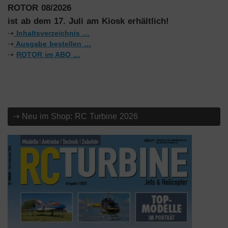
ROTOR 08/2026
ist ab dem 17. Juli am Kiosk erhältlich!
⇢
Inhaltsverzeichnis …
⇢
Ausgabe bestellen …
⇢
ROTOR im ABO …
⇢ Neu im Shop: RC Turbine 2026