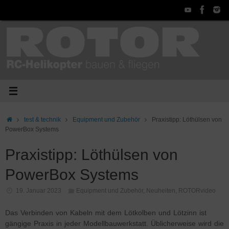
Zum
Inhalt
springen
Start
test & technik
Equipment und Zubehör
Praxistipp: Löthülsen von
PowerBox Systems
Praxistipp: Löthülsen von
PowerBox Systems
19. Januar 2023
Equipment und Zubehör
,
Neuheiten
,
ROTORvideo
Das Verbinden von Kabeln mit dem Lötkolben und Lötzinn ist
gängige Praxis in jeder Modellbauwerkstatt. Üblicherweise wird die