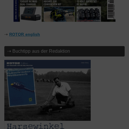
⇢
ROTOR english
⇢ Buchtipp aus der Redaktion