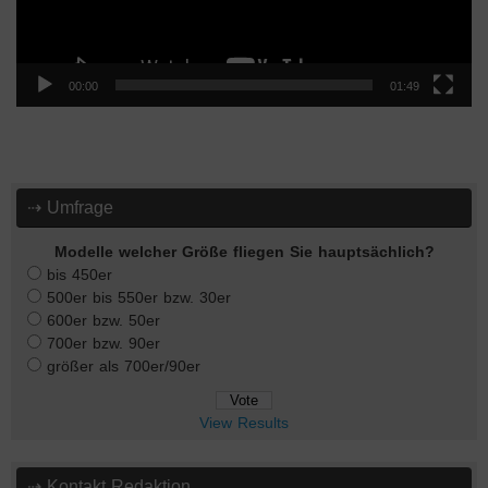
00:00
01:49
⇢ Umfrage
Modelle welcher Größe fliegen Sie hauptsächlich?
bis 450er
500er bis 550er bzw. 30er
600er bzw. 50er
700er bzw. 90er
größer als 700er/90er
View Results
⇢ Kontakt Redaktion