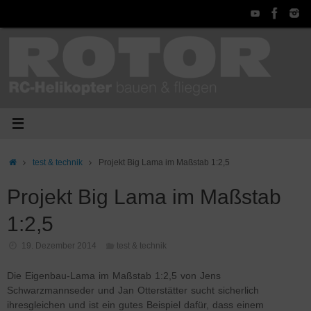
Zum
Inhalt
springen
Start
test & technik
Projekt Big Lama im Maßstab 1:2,5
Projekt Big Lama im Maßstab
1:2,5
19. Dezember 2014
test & technik
Die Eigenbau-Lama im Maßstab 1:2,5 von Jens
Schwarzmannseder und Jan Otterstätter sucht sicherlich
ihresgleichen und ist ein gutes Beispiel dafür, dass einem