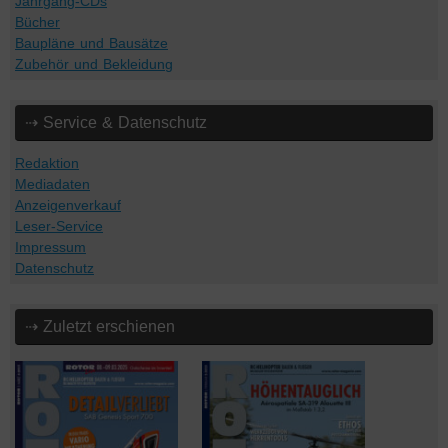
Jahrgang-CDs
Bücher
Baupläne und Bausätze
Zubehör und Bekleidung
⇢ Service & Datenschutz
Redaktion
Mediadaten
Anzeigenverkauf
Leser-Service
Impressum
Datenschutz
⇢ Zuletzt erschienen