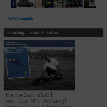
⇢
ROTOR english
⇢ Buchtipp aus der Redaktion