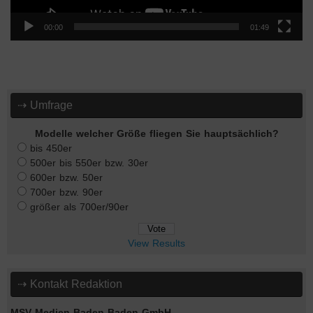
00:00
01:49
⇢ Umfrage
Modelle welcher Größe fliegen Sie hauptsächlich?
bis 450er
500er bis 550er bzw. 30er
600er bzw. 50er
700er bzw. 90er
größer als 700er/90er
View Results
⇢ Kontakt Redaktion
MSV Medien Baden-Baden GmbH