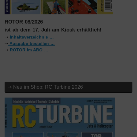
ROTOR 08/2026
ist ab dem 17. Juli am Kiosk erhältlich!
⇢
Inhaltsverzeichnis …
⇢
Ausgabe bestellen …
⇢
ROTOR im ABO …
⇢ Neu im Shop: RC Turbine 2026