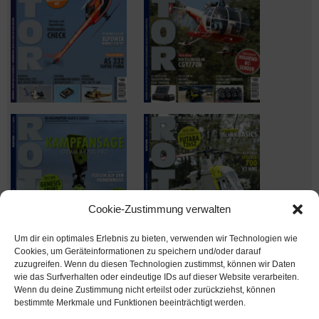
Cookie-Zustimmung verwalten
Um dir ein optimales Erlebnis zu bieten, verwenden wir Technologien wie
Cookies, um Geräteinformationen zu speichern und/oder darauf
zuzugreifen. Wenn du diesen Technologien zustimmst, können wir Daten
wie das Surfverhalten oder eindeutige IDs auf dieser Website verarbeiten.
Wenn du deine Zustimmung nicht erteilst oder zurückziehst, können
Ausgabe verpasst? Kein Problem – einfach nachbestellen im
bestimmte Merkmale und Funktionen beeinträchtigt werden.
Shop unter
shop.msv-medien.de