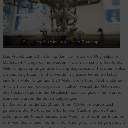
Ca. sechs Kilo wiegt alleine der Rotorkopf!
Das Projekt Lama 1 : 2,5 fing damit an, dass die Originalpläne im
Maßstab 1:4 umgerechnet wurden – allein die schiere Größe des
Gitterrumpfes sprengte alles bislang dagewesene. Trotzdem wollte
ich das Ding bauen, und so wurde in unserer Firmenwerkstatt
eine fünf Meter lange und 1,20 Meter breite 6-mm-Stahlplatte auf
4-Kant-Traversen exakt gerade installiert, worauf der Gitterrumpf
des Heckauslegers in der Draufsicht exakt aufgezeichnet wurde.
Daneben wurden die Seiten aufgetragen.
Ein Lieferant für die 12, 10 und 8 mm-VA-Rohre wurde auch
gefunden, drei Kartuschen Silberlot von Castolin geordert und
schon jetzt stellte sich heraus: Das Modell wird nicht nur teuer, es
wird »sündhaft« teuer werden. Der Anfang war allerdings gemacht