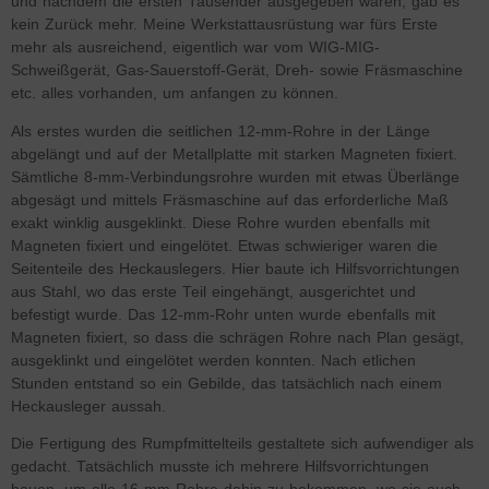
und nachdem die ersten Tausender ausgegeben waren, gab es
kein Zurück mehr. Meine Werkstattausrüstung war fürs Erste
mehr als ausreichend, eigentlich war vom WIG-MIG-
Schweißgerät, Gas-Sauerstoff-Gerät, Dreh- sowie Fräsmaschine
etc. alles vorhanden, um anfangen zu können.
Als erstes wurden die seitlichen 12-mm-Rohre in der Länge
abgelängt und auf der Metallplatte mit starken Magneten fixiert.
Sämtliche 8-mm-Verbindungsrohre wurden mit etwas Überlänge
abgesägt und mittels Fräsmaschine auf das erforderliche Maß
exakt winklig ausgeklinkt. Diese Rohre wurden ebenfalls mit
Magneten fixiert und eingelötet. Etwas schwieriger waren die
Seitenteile des Heckauslegers. Hier baute ich Hilfsvorrichtungen
aus Stahl, wo das erste Teil eingehängt, ausgerichtet und
befestigt wurde. Das 12-mm-Rohr unten wurde ebenfalls mit
Magneten fixiert, so dass die schrägen Rohre nach Plan gesägt,
ausgeklinkt und eingelötet werden konnten. Nach etlichen
Stunden entstand so ein Gebilde, das tatsächlich nach einem
Heckausleger aussah.
Die Fertigung des Rumpfmittelteils gestaltete sich aufwendiger als
gedacht. Tatsächlich musste ich mehrere Hilfsvorrichtungen