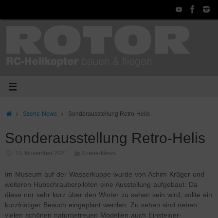
Zum
Inhalt
springen
Start
Szene-News
Sonderausstellung Retro-Helis
Sonderausstellung Retro-Helis
10. November 2021
Szene-News
Im Museum auf der Wasserkuppe wurde von Achim Krüger und
weiteren Hubschrauberpiloten eine Ausstellung aufgebaut. Da
diese nur sehr kurz über den Winter zu sehen sein wird, sollte ein
kurzfristiger Besuch eingeplant werden. Zu sehen sind neben
vielen schönen naturgetreuen Modellen auch Einsteiger-