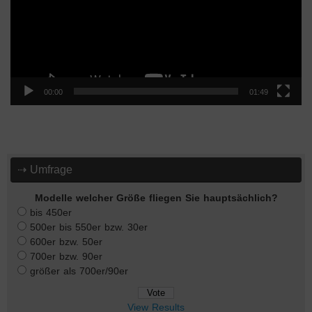
00:00
01:49
⇢ Umfrage
Modelle welcher Größe fliegen Sie hauptsächlich?
bis 450er
500er bis 550er bzw. 30er
600er bzw. 50er
700er bzw. 90er
größer als 700er/90er
View Results