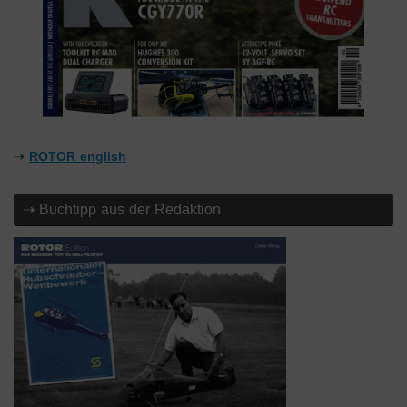
⇢
ROTOR english
⇢ Buchtipp aus der Redaktion