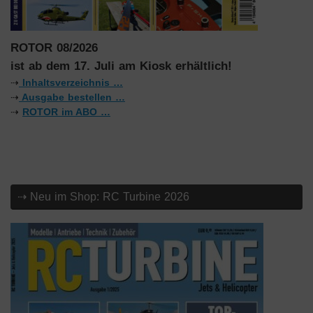
ROTOR 08/2026
ist ab dem 17. Juli am Kiosk erhältlich!
⇢
Inhaltsverzeichnis …
⇢
Ausgabe bestellen …
⇢
ROTOR im ABO …
⇢ Neu im Shop: RC Turbine 2026