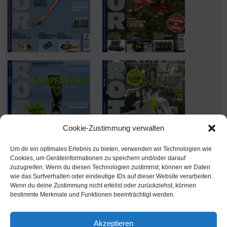
Cookie-Zustimmung verwalten
Um dir ein optimales Erlebnis zu bieten, verwenden wir Technologien wie
Cookies, um Geräteinformationen zu speichern und/oder darauf
zuzugreifen. Wenn du diesen Technologien zustimmst, können wir Daten
wie das Surfverhalten oder eindeutige IDs auf dieser Website verarbeiten.
Wenn du deine Zustimmung nicht erteilst oder zurückziehst, können
Ausgabe verpasst? Kein Problem – einfach nachbestellen im
bestimmte Merkmale und Funktionen beeinträchtigt werden.
Shop unter
shop.msv-medien.de
Akzeptieren