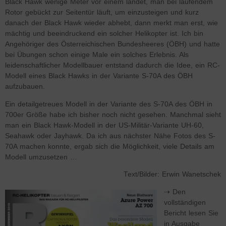
Black Hawk wenige Meter vor einem landet, man bei laufendem
Rotor gebückt zur Seitentür läuft, um einzusteigen und kurz
danach der Black Hawk wieder abhebt, dann merkt man erst, wie
mächtig und beeindruckend ein solcher Helikopter ist. Ich bin
Angehöriger des Österreichischen Bundesheeres (ÖBH) und hatte
bei Übungen schon einige Male ein solches Erlebnis. Als
leidenschaftlicher Modellbauer entstand dadurch die Idee, ein RC-
Modell eines Black Hawks in der Variante S-70A des ÖBH
aufzubauen.
Ein detailgetreues Modell in der Variante des S-70A des ÖBH in
700er Größe habe ich bisher noch nicht gesehen. Manchmal sieht
man ein Black Hawk-Modell in der US-Militär-Variante UH-60,
Seahawk oder Jayhawk. Da ich aus nächster Nähe Fotos des S-
70A machen konnte, ergab sich die Möglichkeit, viele Details am
Modell umzusetzen …
Text/Bilder: Erwin Wanetschek
⇢ Den
vollständigen
Bericht lesen Sie
in Ausgabe