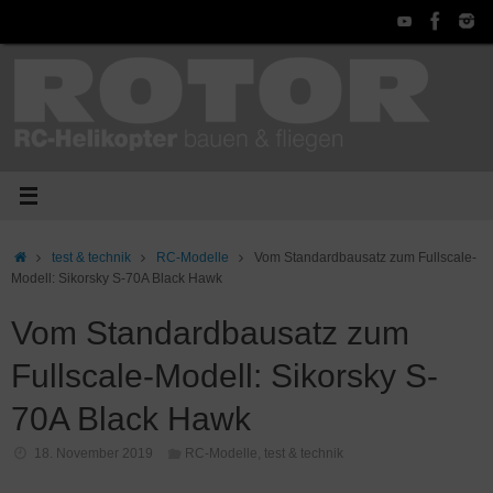
Zum
Inhalt
springen
Start
test & technik
RC-Modelle
Vom Standardbausatz zum Fullscale-
Modell: Sikorsky S-70A Black Hawk
Vom Standardbausatz zum
Fullscale-Modell: Sikorsky S-
70A Black Hawk
18. November 2019
RC-Modelle
,
test & technik