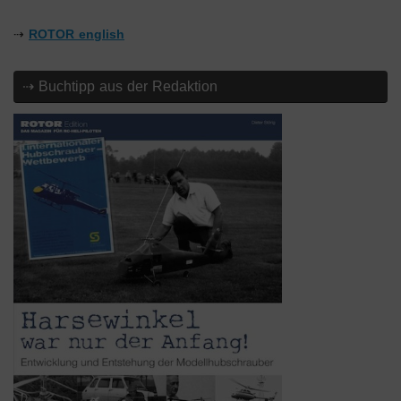
⇢
ROTOR english
⇢ Buchtipp aus der Redaktion