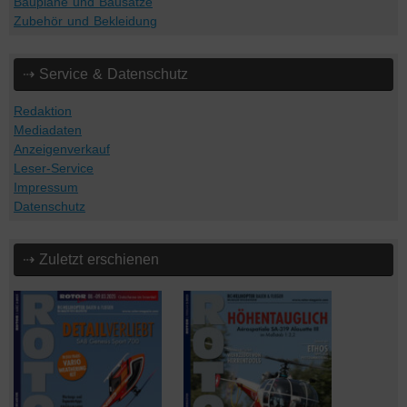
Baupläne und Bausätze
Zubehör und Bekleidung
⇢ Service & Datenschutz
Redaktion
Mediadaten
Anzeigenverkauf
Leser-Service
Impressum
Datenschutz
⇢ Zuletzt erschienen