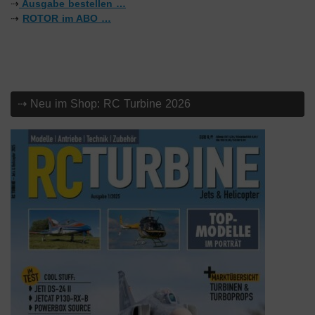
⇢
Ausgabe bestellen …
⇢
ROTOR im ABO …
⇢ Neu im Shop: RC Turbine 2026