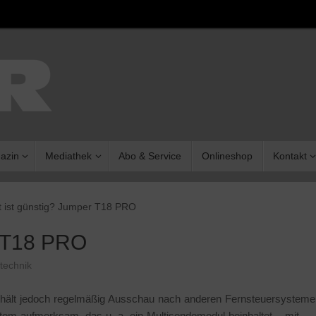
azin
Mediathek
Abo & Service
Onlineshop
Kontakt
t ist günstig? Jumper T18 PRO
r T18 PRO
 technik
er, hält jedoch regelmäßig Ausschau nach anderen Fernsteuersysteme
tem aufmerksam, das u. a. ein Multisendemodul beinhaltet – mit