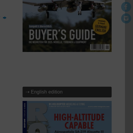
r
⇢ English edition