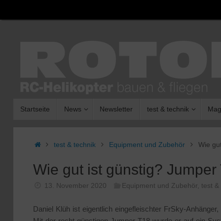
Zum
Inhalt
springen
Zum
Startseite
News
Newsletter
test & technik
Mag
Inhalt
springen
Start
test & technik
Equipment und Zubehör
Wie gu
Wie gut ist günstig? Jumpe
13. November 2020
Equipment und Zubehör
,
test &
Daniel Klüh ist eigentlich eingefleischter FrSky-Anhäng
Mit der recht günstigen Jumper T18 wurde er auf ein Sys