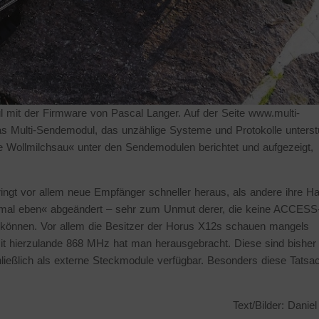
l mit der Firmware von Pascal Langer. Auf der Seite www.multi-
s Multi-Sendemodul, das unzählige Systeme und Protokolle unterstü
e Wollmilchsau« unter den Sendemodulen berichtet und aufgezeigt,
bringt vor allem neue Empfänger schneller heraus, als andere ihre H
mal eben« abgeändert – sehr zum Unmut derer, die keine ACCESS
u können. Vor allem die Besitzer der Horus X12s schauen mangels
it hierzulande 868 MHz hat man herausgebracht. Diese sind bisher
hließlich als externe Steckmodule verfügbar. Besonders diese Tatsa
Text/Bilder: Daniel