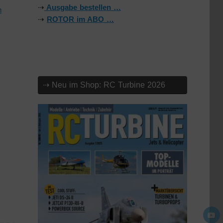
⇢
Ausgabe bestellen …
n
⇢
ROTOR im ABO …
⇢ Neu im Shop: RC Turbine 2026