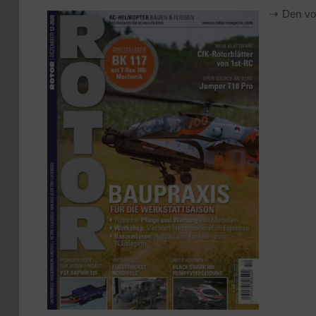
⇢ Den vol