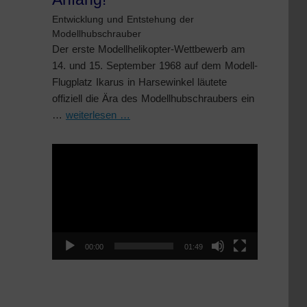
Entwicklung und Entstehung der
Modellhubschrauber
Der erste Modellhelikopter-Wettbewerb am
14. und 15. September 1968 auf dem Modell-
Flugplatz Ikarus in Harsewinkel läutete
offiziell die Ära des Modellhubschraubers ein
…
weiterlesen …
Video-
Player
00:00
01:49