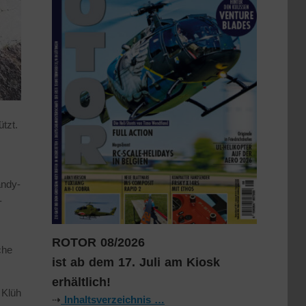
tzt.
andy-
-
ROTOR 08/2026
che
ist ab dem 17. Juli am Kiosk
erhältlich!
 Klüh
⇢
Inhaltsverzeichnis …