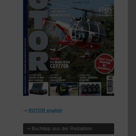
⇢
ROTOR english
⇢ Buchtipp aus der Redaktion